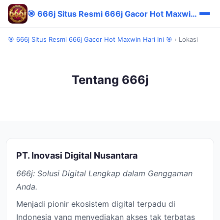
🎯 666j Situs Resmi 666j Gacor Hot Maxwin Hari Ini 🎯
🎯 666j Situs Resmi 666j Gacor Hot Maxwin Hari Ini 🎯
›
Lokasi
Tentang 666j
PT. Inovasi Digital Nusantara
666j: Solusi Digital Lengkap dalam Genggaman
Anda.
Menjadi pionir ekosistem digital terpadu di
Indonesia yang menyediakan akses tak terbatas